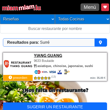
Menú
Resultados para:
Surré
YIANG GUANG
9633 Boulaide
asiatique, chinoise, japonaise, sushi
(13)
preorden
min: 35.00 €
¿Nos falta un restaurante?
SUGERIR UN RESTAURANTE