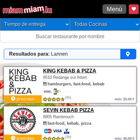
Menú
Resultados para:
Lannen
KING KEBAB & PIZZA
8510 Redange sur Attert
hamburgers, fast-food, kebab
(55)
preorden
min: 25.00 €
SEVIN KEBAB PIZZA
8805 Rambrouch
fast-food, kebab, pizza
(30)
preorden
min: 40.00 €