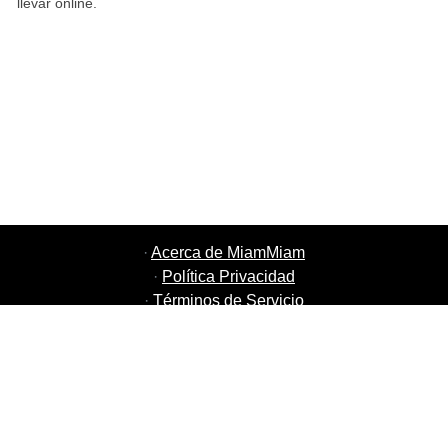
llevar online.
·
Acerca de MiamMiam
·
Política Privacidad
·
Términos de Servicio
·
MiamMiam Empleos
·
Añada su restaurante
·
Recomiende Amigos
·
Listado de todas las ciudades
·
Courier Portal