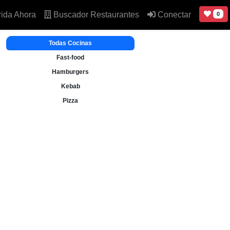
ida Ahora
Buscador Restaurantes
Conectar
0
Todas Cocinas
Fast-food
Hamburgers
Kebab
Pizza