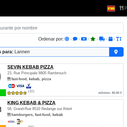
P
Ordenar por:
·
·
·
·
·
·
 para:
Lannen
SEVIN KEBAB PIZZA
23, Rue Principale
8805 Rambrouch
fast-food, kebab, pizza
(30)
mínimo: 40.00 €
KING KEBAB & PIZZA
58, Grand-Rue
8510 Redange sur Attert
hamburgers, fast-food, kebab