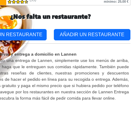
(55)
mínimo: 25.00 €
¿Nos falta un restaurante?
UN RESTAURANTE
AÑADIR UN RESTAURANTE
levar y entrega a domicilio en Lannen
ndo una entrega de Lannen, simplemente use los menús de arriba,
 y haga que le entreguen sus comidas rápidamente. También puede
stras reseñas de clientes, nuestras promociones y descuentos
es de hacer el pedido en línea para su recogida o entrega. Además,
es gratuito y paga el mismo precio que si hubiera pedido por teléfono
 Navegue por los restaurantes en nuestra sección de Lannen Entrega
escubra la forma más fácil de pedir comida para llevar online.