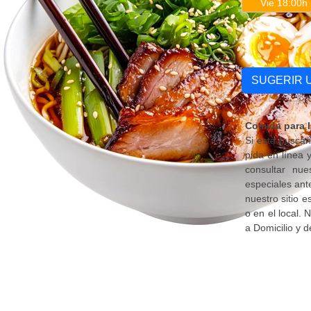
Vie 18:00h
SUGERIR 
Comida para l
Si está busca
pida en línea
consultar nue
especiales ant
nuestro sitio 
o en el local.
a Domicilio y d