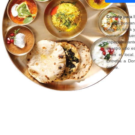
Comida para l
Si está buscan
pida en línea
consultar nue
especiales ant
nuestro sitio 
o en el local
Entrega a Dom
online.