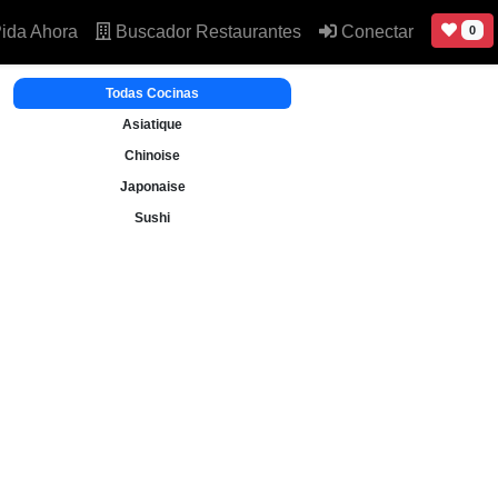
ida Ahora
Buscador Restaurantes
Conectar
0
Todas Cocinas
Asiatique
Chinoise
Japonaise
Sushi