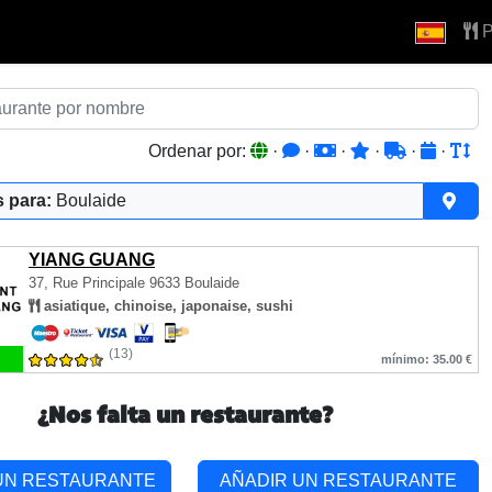
P
Ordenar por:
·
·
·
·
·
·
 para:
Boulaide
YIANG GUANG
37, Rue Principale
9633 Boulaide
asiatique, chinoise, japonaise, sushi
(13)
mínimo: 35.00 €
¿Nos falta un restaurante?
UN RESTAURANTE
AÑADIR UN RESTAURANTE