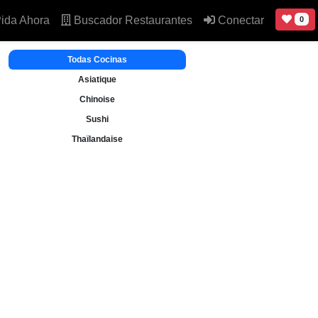
ida Ahora
Buscador Restaurantes
Conectar
0
Todas Cocinas
Asiatique
Chinoise
Sushi
Thaïlandaise