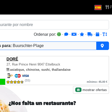
P
Ordenar por:
·
·
·
·
·
·
 para:
Buurschter-Plage
DORÉ
27, Rue Prince Henri
9047 Ettelbruck
asiatique, chinoise, sushi, thaïlandaise
(55)
mínimo: 45.00 €
mostrar ofertas
¿Nos falta un restaurante?