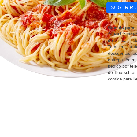
SUGERIR 
Comida para l
Si está busca
de arriba, pi
También puede
descuentos es
entrega. Ademá
pedido por tel
de Buurschter-
comida para lle