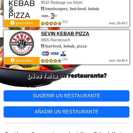
8510 Redange sur Attert
hamburgers, fast-food, kebab
(55)
preorden
min: 25.00 €
SEVIN KEBAB PIZZA
8805 Rambrouch
fast-food, kebab, pizza
(30)
preorden
min: 50.00 €
¿Nos falta un restaurante?
SUGERIR UN RESTAURANTE
AÑADIR UN RESTAURANTE