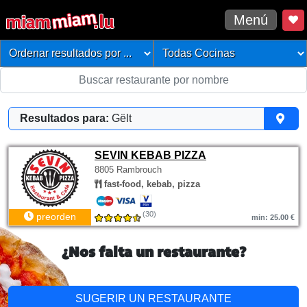
Menú
Resultados para:
Gëlt
SEVIN KEBAB PIZZA
8805 Rambrouch
fast-food, kebab, pizza
(30)
preorden
min: 25.00 €
¿Nos falta un restaurante?
SUGERIR UN RESTAURANTE