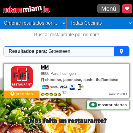
Menú
Resultados para:
Groësteen
MM
9806 Parc Hosingen
chinoise, japonaise, sushi, thaïlandaise
(52)
preorden
min: 25.00 €
mostrar ofertas
¿Nos falta un restaurante?