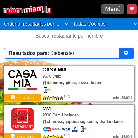
Menú
Resultados para:
Siebenaler
CASA MIA
9570 Wiltz
italienne, pâtes, pizza, tacos
(37)
preorden
min: 35.00 €
MM
9806 Parc Hosingen
chinoise, japonaise, sushi, thaïlandaise
(52)
preorden
min: 25.00 €