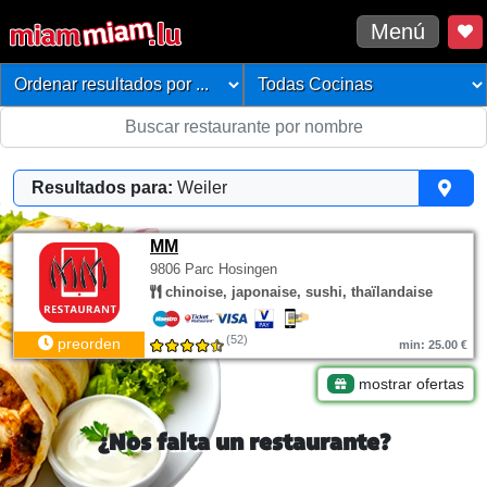
Menú
Resultados para:
Weiler
MM
9806 Parc Hosingen
chinoise, japonaise, sushi, thaïlandaise
(52)
preorden
min: 25.00 €
mostrar ofertas
¿Nos falta un restaurante?