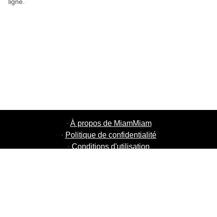
ligne.
·
À propos de MiamMiam
·
Politique de confidentialité
·
Conditions d'utilisation
·
MiamMiam Jobs
·
Ajouter votre restaurant
·
Parrainage d'amis
·
Liste de toutes les villes
·
Chat aide