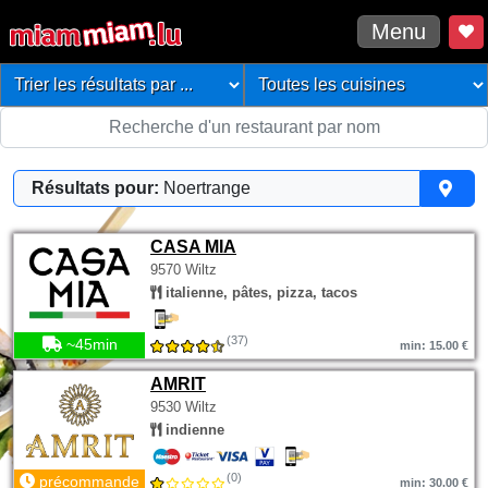
Menu
Résultats pour:
Noertrange
CASA MIA
9570 Wiltz
italienne, pâtes, pizza, tacos
(37)
~45min
min: 15.00 €
AMRIT
9530 Wiltz
indienne
(0)
précommande
min: 30.00 €