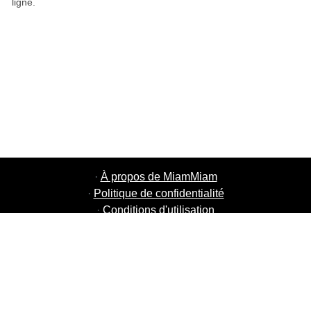
ligne.
·
À propos de MiamMiam
·
Politique de confidentialité
·
Conditions d'utilisation
·
MiamMiam Jobs
·
Ajouter votre restaurant
·
Parrainage d'amis
·
Liste de toutes les villes
·
Chat aide