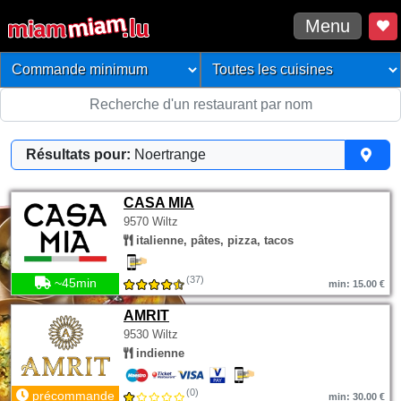
Menu
Résultats pour:
Noertrange
CASA MIA
9570 Wiltz
italienne, pâtes, pizza, tacos
(37)
~45min
min: 15.00 €
AMRIT
9530 Wiltz
indienne
(0)
précommande
min: 30.00 €