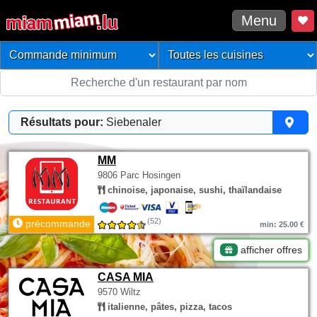
Menu
Résultats pour:
Siebenaler
MM
9806 Parc Hosingen
chinoise, japonaise, sushi, thaïlandaise
(52)
précommande
min: 25.00 €
afficher offres
CASA MIA
9570 Wiltz
italienne, pâtes, pizza, tacos