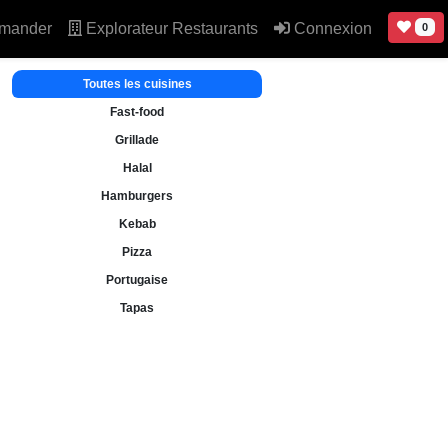
mander
Explorateur Restaurants
Connexion
0
Toutes les cuisines
Fast-food
Grillade
Halal
Hamburgers
Kebab
Pizza
Portugaise
Tapas