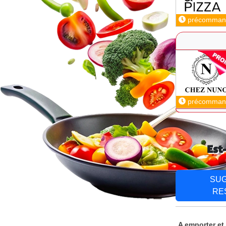
précomman
précomman
Est
SU
RE
A emporter et 