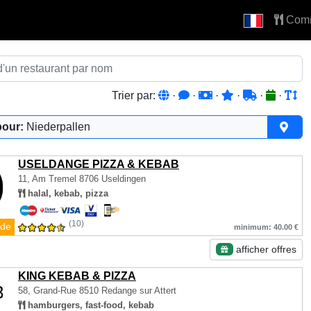
Com
Trier par:
·
·
·
·
·
·
pour:
Niederpallen
USELDANGE PIZZA & KEBAB
11, Am Tremel
8706 Useldingen
halal, kebab, pizza
(10)
de
minimum: 40.00 €
afficher offres
KING KEBAB & PIZZA
58, Grand-Rue
8510 Redange sur Attert
hamburgers, fast-food, kebab