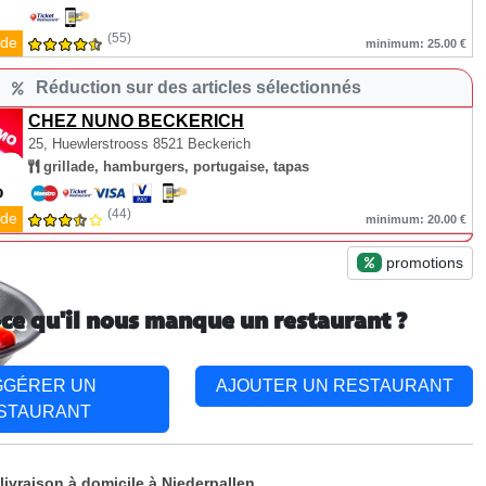
(55)
de
minimum: 25.00 €
Réduction sur des articles sélectionnés
CHEZ NUNO BECKERICH
25, Huewlerstrooss
8521 Beckerich
grillade, hamburgers, portugaise, tapas
(44)
de
minimum: 20.00 €
promotions
-ce qu'il nous manque un restaurant ?
GGÉRER UN
AJOUTER UN RESTAURANT
STAURANT
livraison à domicile à Niederpallen