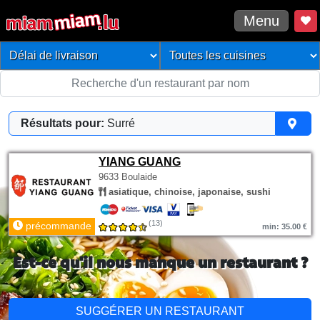
Menu
Résultats pour:
Surré
YIANG GUANG
9633 Boulaide
asiatique, chinoise, japonaise, sushi
(13)
précommande
min: 35.00 €
Est-ce qu'il nous manque un restaurant ?
SUGGÉRER UN RESTAURANT