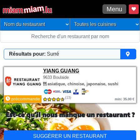
Menu
Résultats pour:
Surré
YIANG GUANG
9633 Boulaide
asiatique, chinoise, japonaise, sushi
(13)
précommande
min: 35.00 €
Est-ce qu'il nous manque un restaurant ?
SUGGÉRER UN RESTAURANT