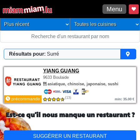
Menu
Résultats pour:
Surré
YIANG GUANG
9633 Boulaide
asiatique, chinoise, japonaise, sushi
(13)
précommande
min: 35.00 €
Est-ce qu'il nous manque un restaurant ?
SUGGÉRER UN RESTAURANT