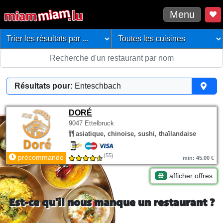
Menu
Résultats pour:
Enteschbach
DORÉ
9047 Ettelbruck
asiatique, chinoise, sushi, thaïlandaise
(55)
précommande
min: 45.00 €
afficher offres
Est-ce qu'il nous manque un restaurant ?