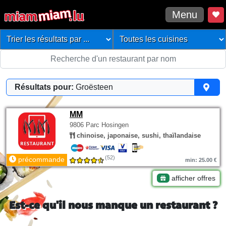
Menu
Résultats pour:
Groësteen
MM
9806 Parc Hosingen
chinoise, japonaise, sushi, thaïlandaise
(52)
précommande
min: 25.00 €
afficher offres
Est-ce qu'il nous manque un restaurant ?