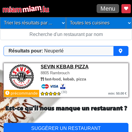
Menu
Résultats pour:
Neuperlé
SEVIN KEBAB PIZZA
8805 Rambrouch
fast-food, kebab, pizza
(30)
précommande
min: 50.00 €
Est-ce qu'il nous manque un restaurant ?
SUGGÉRER UN RESTAURANT