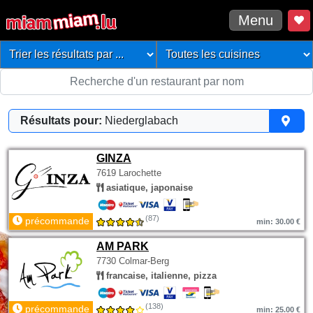
Menu
Résultats pour:
Niederglabach
GINZA
7619 Larochette
asiatique, japonaise
(87)
précommande
min: 30.00 €
AM PARK
7730 Colmar-Berg
francaise, italienne, pizza
(138)
précommande
min: 25.00 €