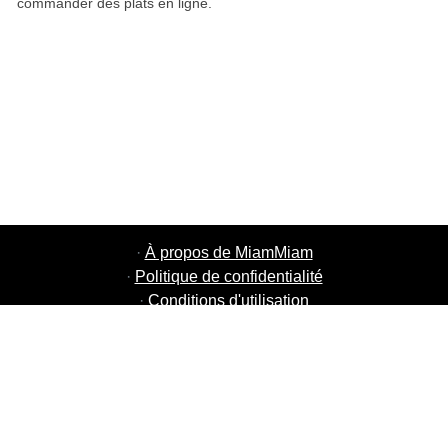
commander des plats en ligne.
·
À propos de MiamMiam
·
Politique de confidentialité
·
Conditions d'utilisation
·
MiamMiam Jobs
·
Ajouter votre restaurant
·
Parrainage d'amis
·
Liste de toutes les villes
·
Courier Portal