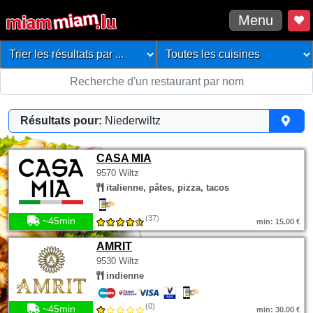
Menu
Résultats pour:
Niederwiltz
CASA MIA
9570 Wiltz
italienne, pâtes, pizza, tacos
(37)
~45min
min: 15.00 €
AMRIT
9530 Wiltz
indienne
(0)
~45min
min: 30.00 €