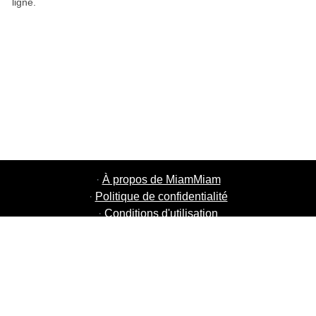
ligne.
·
À propos de MiamMiam
·
Politique de confidentialité
·
Conditions d'utilisation
·
MiamMiam Jobs
·
Ajouter votre restaurant
·
Parrainage d'amis
·
Liste de toutes les villes
·
Chat aide