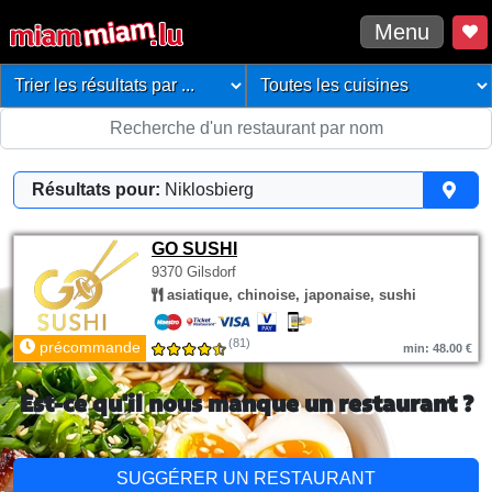
Menu
Résultats pour:
Niklosbierg
GO SUSHI
9370 Gilsdorf
asiatique, chinoise, japonaise, sushi
(81)
précommande
min: 48.00 €
Est-ce qu'il nous manque un restaurant ?
SUGGÉRER UN RESTAURANT