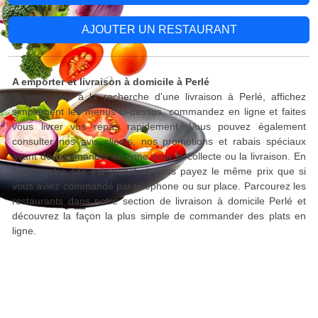
AJOUTER UN RESTAURANT
A emporter et livraison à domicile à Perlé
Si vous êtes à la recherche d'une livraison à Perlé, affichez
simplement les menus ci-dessus, commandez en ligne et faites
vous livrer vos repas rapidement. Vous pouvez également
consulter nos avis clients, nos promotions et rabais spéciaux
avant de commander en ligne pour la collecte ou la livraison. En
outre, notre site est gratuit et vous payez le même prix que si
vous aviez commandé par téléphone ou sur place. Parcourez les
restaurants dans notre section de livraison à domicile Perlé et
découvrez la façon la plus simple de commander des plats en
ligne.