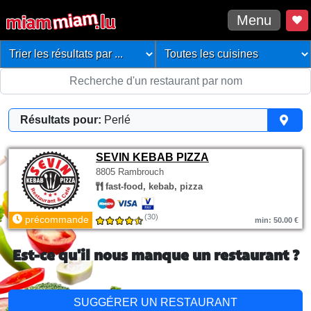
Menu
Résultats pour:
Perlé
SEVIN KEBAB PIZZA
8805 Rambrouch
fast-food, kebab, pizza
(30)
précommande
min: 50.00 €
Est-ce qu'il nous manque un restaurant ?
SUGGÉRER UN RESTAURANT