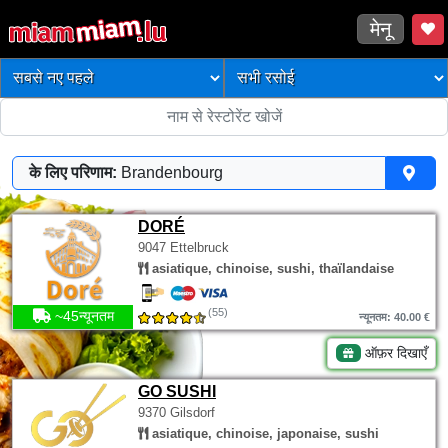
मेनू
के लिए परिणाम:
Brandenbourg
DORÉ
9047 Ettelbruck
asiatique, chinoise, sushi, thaïlandaise
(55)
~45न्यूनतम
न्यूनतम: 40.00 €
ऑफ़र दिखाएँ
GO SUSHI
9370 Gilsdorf
asiatique, chinoise, japonaise, sushi