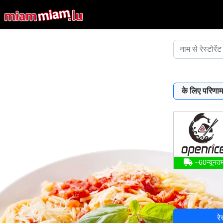
के लिए परिणाम
~60न्यूनत
रे