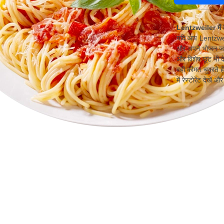
Lentzweiler में 
यदि आप Lentzweile
और अपने भोजन जल्द
और विशेष छूट भी द
वही कीमत चुकाते ह
में रेस्टोरेंट दे