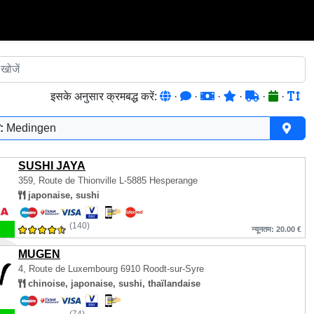
इसके अनुसार क्रमबद्ध करें:
·
·
·
·
·
·
:
Medingen
SUSHI JAYA
359, Route de Thionville
L-5885 Hesperange
japonaise, sushi
(140)
न्यूनतम: 20.00 €
MUGEN
4, Route de Luxembourg
6910 Roodt-sur-Syre
chinoise, japonaise, sushi, thaïlandaise