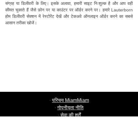
संग्रह या डिलीवरी के लिए। इसके अलावा, हमारी साइट निःशुल्क है और आप वही
कीमत चुकाते हैं जैसे फ़ोन पर या काउंटर पर ऑर्डर करने पर। हमारे Lauterborn
होम डिलीवरी सेक्शन में रेस्टोरेंट देखें और टेकअवे ऑनलाइन ऑर्डर करने का सबसे
आसान तरीका खोजें।
·
परिचय MiamMiam
·
गोपनीयता नीति
·
सेवा की शर्तें
·
MiamMiam नौकरियाँ
·
अपना रेस्टोरेंट जोड़ें
·
दोस्तों को संदर्भित करें