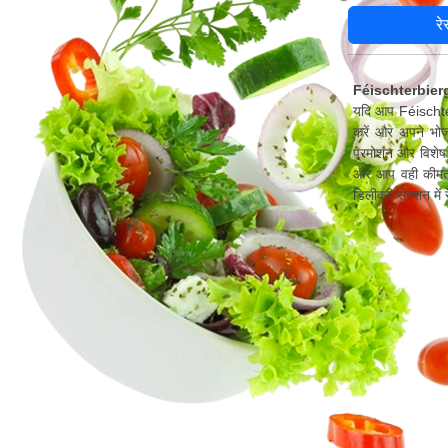
रे
Féischterbierg 
यदि आप Féischterb
करें और अपने भोज
प्रमोशन और विशेष 
और आप वही कीमत च
डिलीवरी सेक्शन मे