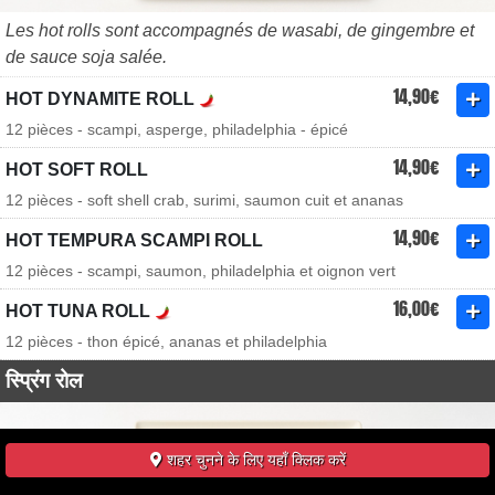
Les hot rolls sont accompagnés de wasabi, de gingembre et
de sauce soja salée.
14,90€
HOT DYNAMITE ROLL
12 pièces - scampi, asperge, philadelphia - épicé
14,90€
HOT SOFT ROLL
12 pièces - soft shell crab, surimi, saumon cuit et ananas
14,90€
HOT TEMPURA SCAMPI ROLL
12 pièces - scampi, saumon, philadelphia et oignon vert
16,00€
HOT TUNA ROLL
12 pièces - thon épicé, ananas et philadelphia
स्प्रिंग रोल
शहर चुनने के लिए यहाँ क्लिक करें