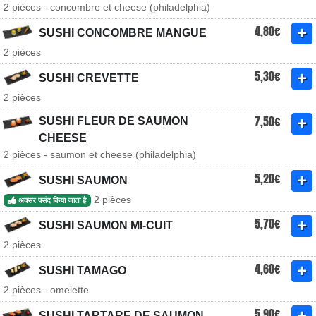
2 pièces - concombre et cheese (philadelphia)
4,80€
SUSHI CONCOMBRE MANGUE
2 pièces
5,30€
SUSHI CREVETTE
2 pièces
7,50€
SUSHI FLEUR DE SAUMON
CHEESE
2 pièces - saumon et cheese (philadelphia)
5,20€
SUSHI SAUMON
2 pièces
अक्सर पसंद किया जाता है
5,70€
SUSHI SAUMON MI-CUIT
2 pièces
4,60€
SUSHI TAMAGO
2 pièces - omelette
5,90€
SUSHI TARTARE DE SAUMON