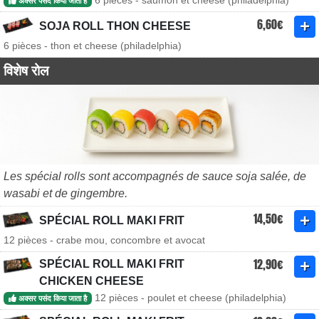
6 pièces - saumon et cheese (philadelphia)
अक्सर पसंद किया जाता है
6,60€
SOJA ROLL THON CHEESE
6 pièces - thon et cheese (philadelphia)
विशेष रोल
Les spécial rolls sont accompagnés de sauce soja salée, de
wasabi et de gingembre.
14,50€
SPÉCIAL ROLL MAKI FRIT
12 pièces - crabe mou, concombre et avocat
12,90€
SPÉCIAL ROLL MAKI FRIT
CHICKEN CHEESE
12 pièces - poulet et cheese (philadelphia)
अक्सर पसंद किया जाता है