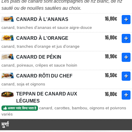
Les plats de canard sont accompagnés de riz blanc, de riz
sauté ou de nouilles sautées au choix.
16,80€
CANARD À L'ANANAS
canard, tranches d'ananas et sauce aigre-douce
16,80€
CANARD À L'ORANGE
canard, tranches d'orange et jus d'orange
18,90€
CANARD DE PÉKIN
canard, poireaux, crêpes et sauce hoisin
16,50€
CANARD RÔTI DU CHEF
canard, soja et oignons
16,80€
TEPPAN DE CANARD AUX
LÉGUMES
canard, carottes, bambou, oignons et poivrons
अक्सर पसंद किया जाता है
variés
मुर्गा