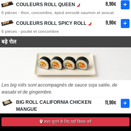
8,90€
COULEURS ROLL QUEEN
6 pièces - thon, concombre, épicé enroulé saumon et avocat
9,90€
COULEURS ROLL SPICY ROLL
6 pièces - poulet et concombre
बड़े रोल
Les big rolls sont accompagnés de sauce soja salée, de
wasabi et de gingembre.
11,90€
BIG ROLL CALIFORNIA CHICKEN
MANGUE
10 pièces
शहर चुनने के लिए यहाँ क्लिक करें
12,90€
BIG ROLL CALIFORNIA CREVETTE