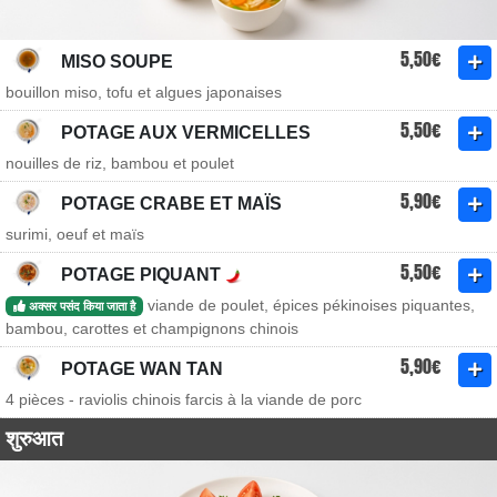
5,50€
MISO SOUPE
bouillon miso, tofu et algues japonaises
5,50€
POTAGE AUX VERMICELLES
nouilles de riz, bambou et poulet
5,90€
POTAGE CRABE ET MAÏS
surimi, oeuf et maïs
5,50€
POTAGE PIQUANT
viande de poulet, épices pékinoises piquantes,
अक्सर पसंद किया जाता है
bambou, carottes et champignons chinois
5,90€
POTAGE WAN TAN
4 pièces - raviolis chinois farcis à la viande de porc
शुरुआत