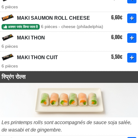
6 pièces
6,60€
MAKI SAUMON ROLL CHEESE
6 pièces - cheese (philadelphia)
अक्सर पसंद किया जाता है
6,00€
MAKI THON
6 pièces
5,50€
MAKI THON CUIT
6 pièces
स्प्रिंग रोल्स
Les printemps rolls sont accompagnés de sauce soja salée,
de wasabi et de gingembre.