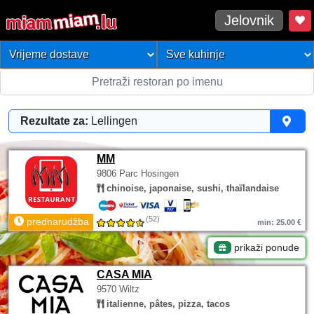
Jelovnik
Rezultate za:
Lellingen
MM
9806 Parc Hosingen
chinoise, japonaise, sushi, thaïlandaise
(52)
prednarudžba
min: 25.00 €
prikaži ponude
CASA MIA
9570 Wiltz
italienne, pâtes, pizza, tacos