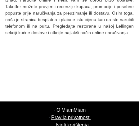
iznad, naručite online i neka vam se obroci brzo dostave.
Također možete provjeriti recenzije kupaca, promocije i posebne
popuste prije naručivanja za preuzimanje ili dostavu. Osim toga,
naša je stranica besplatna i plaćate istu cijenu kao da ste naručili
telefonom ili na pultu. Pregledajte restorane u našoj Lellingen
sekciji kućne dostave i otkrijte najlakši način online naručivanja.
·
O MiamMiam
·
Pravila privatnosti
·
Uvjeti korištenja
·
MiamMiam Poslovi