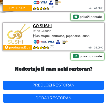
(69)
Pet 11:00h
min: 40.00 €
prikaži ponude
GO SUSHI
9370 Gilsdorf
asiatique, chinoise, japonaise, sushi
(81)
prednarudžba
min: 38.00 €
prikaži ponude
Nedostaje li nam neki restoran?
PREDLOŽI RESTORAN
DODAJ RESTORAN