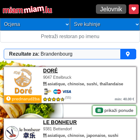
Jelovnik
Rezultate za:
Brandenbourg
DORÉ
9047 Ettelbruck
asiatique, chinoise, sushi, thaïlandaise
(55)
prednarudžba
min: 40.00 €
prikaži ponude
LE BONHEUR
9381 Bettendorf
asiatique, chinoise, japonaise, sushi