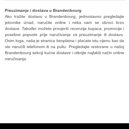
Preuzimanje i dostava u Brandenbourg
Ako tražite dostavu u Brandenbourg, jednostavno pregledajte
jelovnike iznad, naručite online i neka vam se obroci brzo
dostave. Također možete provjeriti recenzije kupaca, promocije i
posebne popuste prije naručivanja za preuzimanje ili dostavu.
Osim toga, naša je stranica besplatna i plaćate istu cijenu kao da
ste naručili telefonom ili na pultu. Pregledajte restorane u našoj
Brandenbourg sekciji kućne dostave i otkrijte najlakši način online
naručivanja.