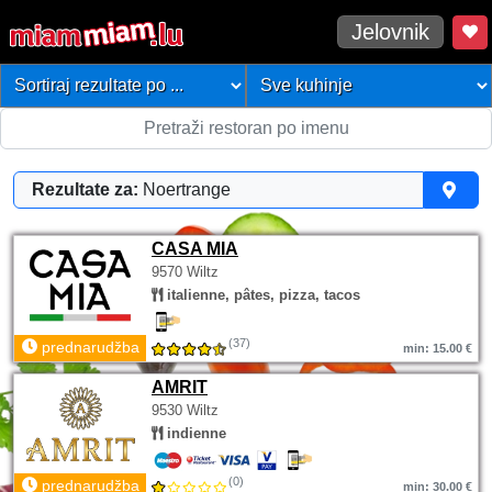
Jelovnik
Rezultate za:
Noertrange
CASA MIA
9570 Wiltz
italienne, pâtes, pizza, tacos
(37)
prednarudžba
min: 15.00 €
AMRIT
9530 Wiltz
indienne
(0)
prednarudžba
min: 30.00 €