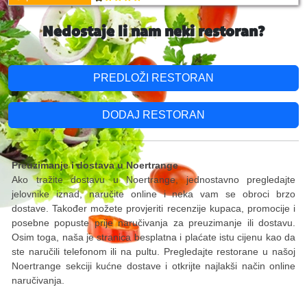
Nedostaje li nam neki restoran?
PREDLOŽI RESTORAN
DODAJ RESTORAN
Preuzimanje i dostava u Noertrange
Ako tražite dostavu u Noertrange, jednostavno pregledajte
jelovnike iznad, naručite online i neka vam se obroci brzo
dostave. Također možete provjeriti recenzije kupaca, promocije i
posebne popuste prije naručivanja za preuzimanje ili dostavu.
Osim toga, naša je stranica besplatna i plaćate istu cijenu kao da
ste naručili telefonom ili na pultu. Pregledajte restorane u našoj
Noertrange sekciji kućne dostave i otkrijte najlakši način online
naručivanja.