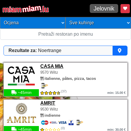
Jelovnik
Rezultate za:
Noertrange
CASA MIA
9570 Wiltz
italienne, pâtes, pizza, tacos
(37)
~45min
min: 15.00 €
AMRIT
9530 Wiltz
indienne
(0)
~45min
min: 30.00 €