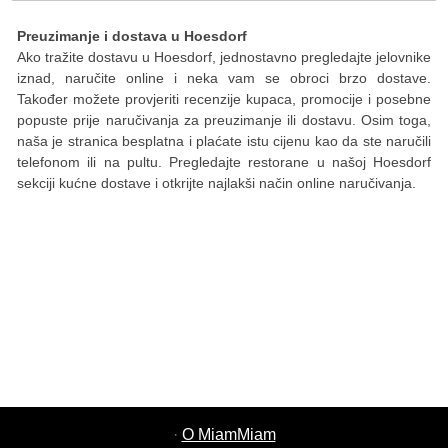
Preuzimanje i dostava u Hoesdorf
Ako tražite dostavu u Hoesdorf, jednostavno pregledajte jelovnike
iznad, naručite online i neka vam se obroci brzo dostave.
Također možete provjeriti recenzije kupaca, promocije i posebne
popuste prije naručivanja za preuzimanje ili dostavu. Osim toga,
naša je stranica besplatna i plaćate istu cijenu kao da ste naručili
telefonom ili na pultu. Pregledajte restorane u našoj Hoesdorf
sekciji kućne dostave i otkrijte najlakši način online naručivanja.
·
O MiamMiam