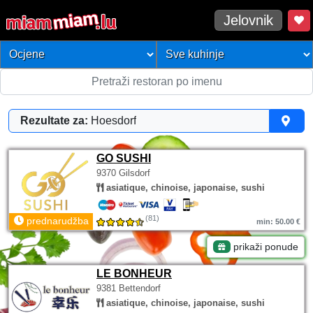
Jelovnik
Rezultate za:
Hoesdorf
GO SUSHI
9370 Gilsdorf
asiatique, chinoise, japonaise, sushi
(81)
prednarudžba
min: 50.00 €
prikaži ponude
LE BONHEUR
9381 Bettendorf
asiatique, chinoise, japonaise, sushi