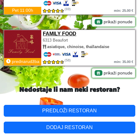
(69)
Pet 11:00h
min: 25.00 €
prikaži ponude
FAMILY FOOD
6313 Beaufort
asiatique, chinoise, thaïlandaise
(58)
prednarudžba
min: 35.00 €
prikaži ponude
Nedostaje li nam neki restoran?
PREDLOŽI RESTORAN
DODAJ RESTORAN