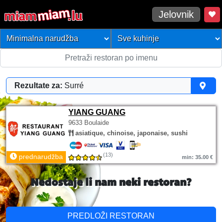
Jelovnik
Rezultate za:
Surré
YIANG GUANG
9633 Boulaide
asiatique, chinoise, japonaise, sushi
(13)
prednarudžba
min: 35.00 €
Nedostaje li nam neki restoran?
PREDLOŽI RESTORAN