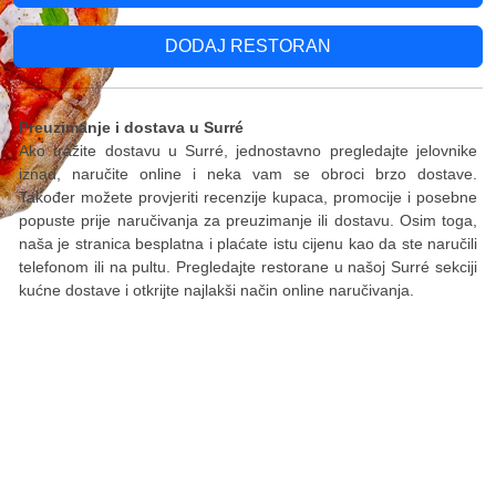
DODAJ RESTORAN
Preuzimanje i dostava u Surré
Ako tražite dostavu u Surré, jednostavno pregledajte jelovnike
iznad, naručite online i neka vam se obroci brzo dostave.
Također možete provjeriti recenzije kupaca, promocije i posebne
popuste prije naručivanja za preuzimanje ili dostavu. Osim toga,
naša je stranica besplatna i plaćate istu cijenu kao da ste naručili
telefonom ili na pultu. Pregledajte restorane u našoj Surré sekciji
kućne dostave i otkrijte najlakši način online naručivanja.