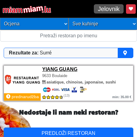
Jelovnik
Rezultate za:
Surré
YIANG GUANG
9633 Boulaide
asiatique, chinoise, japonaise, sushi
(13)
prednarudžba
min: 35.00 €
Nedostaje li nam neki restoran?
PREDLOŽI RESTORAN