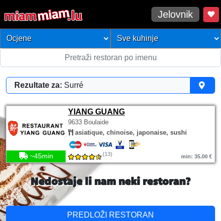
Jelovnik
Rezultate za:
Surré
YIANG GUANG
9633 Boulaide
asiatique, chinoise, japonaise, sushi
(13)
~45min
min: 35.00 €
Nedostaje li nam neki restoran?
PREDLOŽI RESTORAN