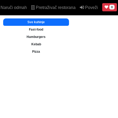
Naruči odmah
Pretraživač restorana
Poveži
0
Sve kuhinje
Fast-food
Hamburgers
Kebab
Pizza