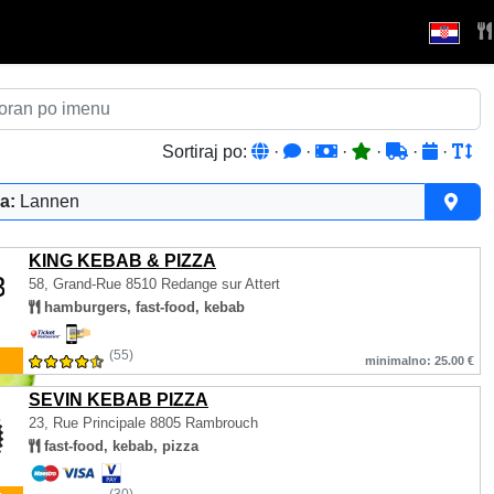
Sortiraj po:
·
·
·
·
·
·
a:
Lannen
KING KEBAB & PIZZA
58, Grand-Rue
8510 Redange sur Attert
hamburgers, fast-food, kebab
(55)
minimalno: 25.00 €
SEVIN KEBAB PIZZA
23, Rue Principale
8805 Rambrouch
fast-food, kebab, pizza