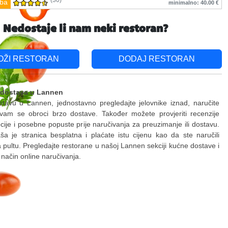
(30)
ba
minimalno: 40.00 €
Nedostaje li nam neki restoran?
OŽI RESTORAN
DODAJ RESTORAN
 dostava u Lannen
stavu u Lannen, jednostavno pregledajte jelovnike iznad, naručite
 vam se obroci brzo dostave. Također možete provjeriti recenzije
ije i posebne popuste prije naručivanja za preuzimanje ili dostavu.
a je stranica besplatna i plaćate istu cijenu kao da ste naručili
a pultu. Pregledajte restorane u našoj Lannen sekciji kućne dostave i
i način online naručivanja.