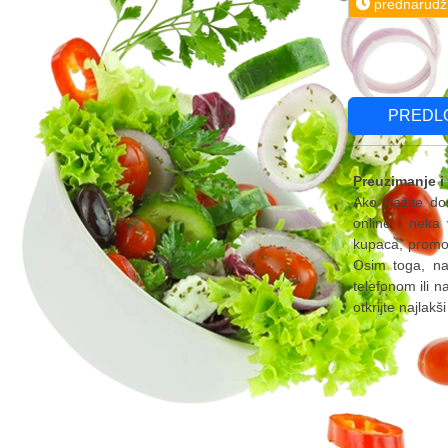
prednarudž
PREDL
Preuzimanje i
Ako tražite do
online i neka
kupaca, promoc
Osim toga, naš
telefonom ili n
otkrijte najlakš