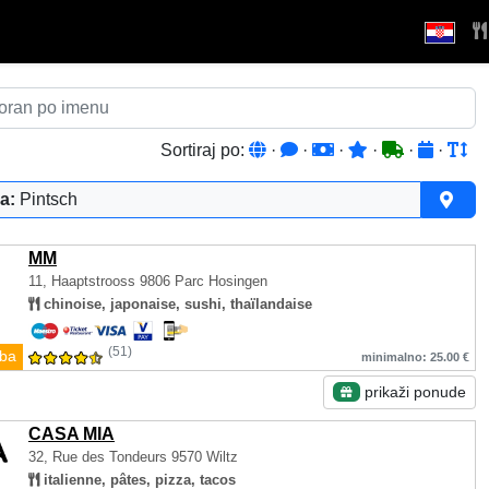
Sortiraj po:
·
·
·
·
·
·
a:
Pintsch
MM
11, Haaptstrooss
9806 Parc Hosingen
chinoise, japonaise, sushi, thaïlandaise
(51)
ba
minimalno: 25.00 €
prikaži ponude
CASA MIA
32, Rue des Tondeurs
9570 Wiltz
italienne, pâtes, pizza, tacos