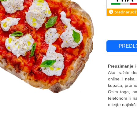
prednarudž
PREDL
Preuzimanje i
Ako tražite do
online i neka
kupaca, promoc
Osim toga, naš
telefonom ili n
otkrijte najlakš