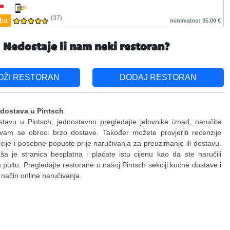
(37)
ba
minimalno: 35.00 €
Nedostaje li nam neki restoran?
OŽI RESTORAN
DODAJ RESTORAN
 dostava u Pintsch
stavu u Pintsch, jednostavno pregledajte jelovnike iznad, naručite
 vam se obroci brzo dostave. Također možete provjeriti recenzije
ije i posebne popuste prije naručivanja za preuzimanje ili dostavu.
a je stranica besplatna i plaćate istu cijenu kao da ste naručili
a pultu. Pregledajte restorane u našoj Pintsch sekciji kućne dostave i
i način online naručivanja.