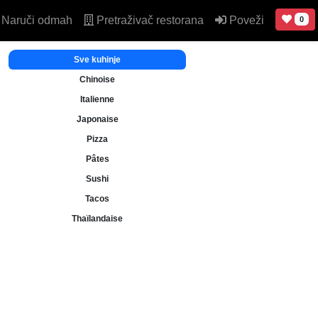
Naruči odmah
Pretraživač restorana
Poveži
0
Sve kuhinje
Chinoise
Italienne
Japonaise
Pizza
Pâtes
Sushi
Tacos
Thaïlandaise