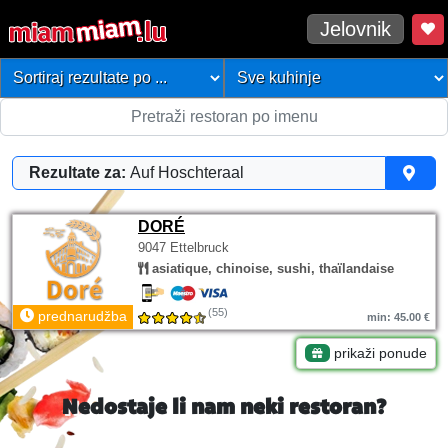
Jelovnik
Rezultate za:
Auf Hoschteraal
DORÉ
9047 Ettelbruck
asiatique, chinoise, sushi, thaïlandaise
(55)
prednarudžba
min: 45.00 €
prikaži ponude
Nedostaje li nam neki restoran?