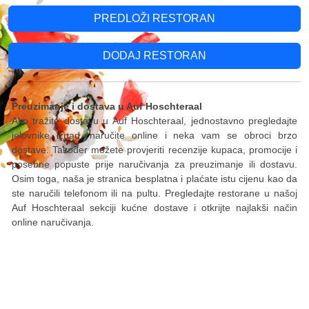
PREDLOŽI RESTORAN
DODAJ RESTORAN
Preuzimanje i dostava u Auf Hoschteraal
Ako tražite dostavu u Auf Hoschteraal, jednostavno pregledajte
jelovnike iznad, naručite online i neka vam se obroci brzo
dostave. Također možete provjeriti recenzije kupaca, promocije i
posebne popuste prije naručivanja za preuzimanje ili dostavu.
Osim toga, naša je stranica besplatna i plaćate istu cijenu kao da
ste naručili telefonom ili na pultu. Pregledajte restorane u našoj
Auf Hoschteraal sekciji kućne dostave i otkrijte najlakši način
online naručivanja.