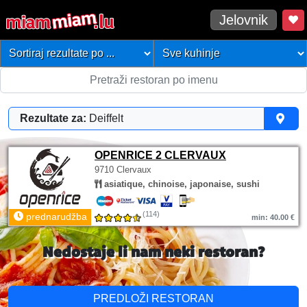
Jelovnik
Rezultate za:
Deiffelt
OPENRICE 2 CLERVAUX
9710 Clervaux
asiatique, chinoise, japonaise, sushi
(114)
prednarudžba
min: 40.00 €
Nedostaje li nam neki restoran?
PREDLOŽI RESTORAN