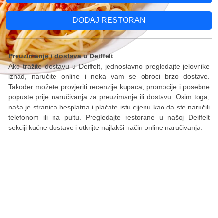
DODAJ RESTORAN
Preuzimanje i dostava u Deiffelt
Ako tražite dostavu u Deiffelt, jednostavno pregledajte jelovnike
iznad, naručite online i neka vam se obroci brzo dostave.
Također možete provjeriti recenzije kupaca, promocije i posebne
popuste prije naručivanja za preuzimanje ili dostavu. Osim toga,
naša je stranica besplatna i plaćate istu cijenu kao da ste naručili
telefonom ili na pultu. Pregledajte restorane u našoj Deiffelt
sekciji kućne dostave i otkrijte najlakši način online naručivanja.