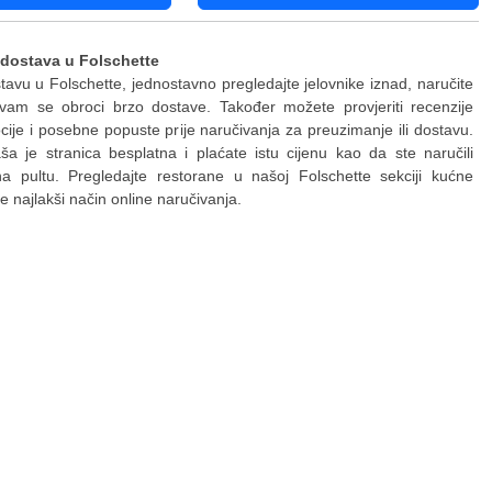
 dostava u Folschette
stavu u Folschette, jednostavno pregledajte jelovnike iznad, naručite
 vam se obroci brzo dostave. Također možete provjeriti recenzije
ije i posebne popuste prije naručivanja za preuzimanje ili dostavu.
a je stranica besplatna i plaćate istu cijenu kao da ste naručili
na pultu. Pregledajte restorane u našoj Folschette sekciji kućne
jte najlakši način online naručivanja.