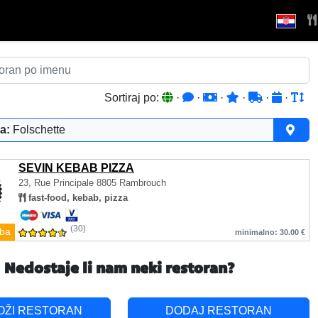
Sortiraj po:
·
·
·
·
·
·
a:
Folschette
SEVIN KEBAB PIZZA
23, Rue Principale
8805 Rambrouch
fast-food, kebab, pizza
(30)
ba
minimalno: 30.00 €
Nedostaje li nam neki restoran?
OŽI RESTORAN
DODAJ RESTORAN