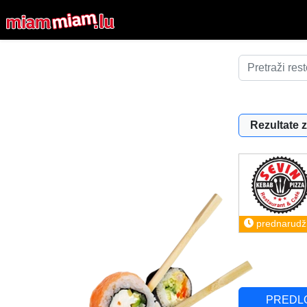
Rezultate z
prednarudž
PREDL