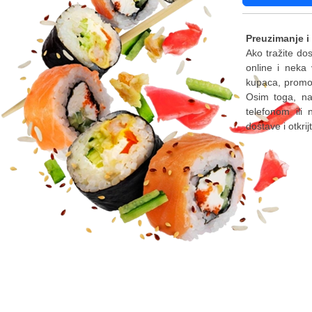
Preuzimanje i
Ako tražite do
online i neka
kupaca, promoc
Osim toga, naš
telefonom ili 
dostave i otkri