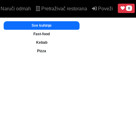
Naruči odmah
Pretraživač restorana
Poveži
0
Sve kuhinje
Fast-food
Kebab
Pizza