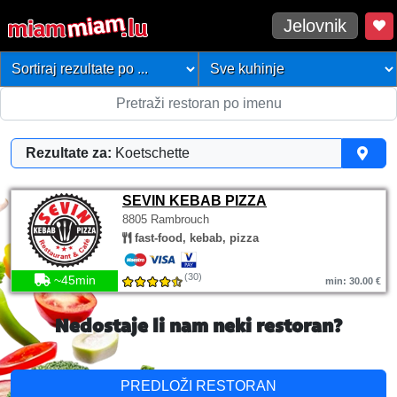
Jelovnik
Rezultate za:
Koetschette
SEVIN KEBAB PIZZA
8805 Rambrouch
fast-food, kebab, pizza
(30)
~45min
min: 30.00 €
Nedostaje li nam neki restoran?
PREDLOŽI RESTORAN