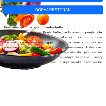
DODAJ RESTORAN
Preuzimanje i dostava u Koetschette
Ako tražite dostavu u Koetschette, jednostavno pregledajte
jelovnike iznad, naručite online i neka vam se obroci brzo
dostave. Također možete provjeriti recenzije kupaca, promocije i
posebne popuste prije naručivanja za preuzimanje ili dostavu.
Osim toga, naša je stranica besplatna i plaćate istu cijenu kao da
ste naručili telefonom ili na pultu. Pregledajte restorane u našoj
Koetschette sekciji kućne dostave i otkrijte najlakši način online
naručivanja.