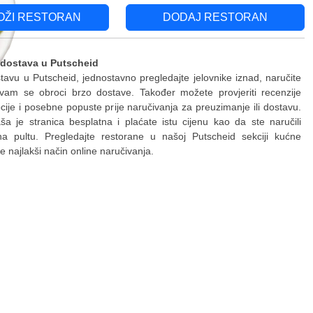
OŽI RESTORAN
DODAJ RESTORAN
 dostava u Putscheid
stavu u Putscheid, jednostavno pregledajte jelovnike iznad, naručite
 vam se obroci brzo dostave. Također možete provjeriti recenzije
ije i posebne popuste prije naručivanja za preuzimanje ili dostavu.
a je stranica besplatna i plaćate istu cijenu kao da ste naručili
 na pultu. Pregledajte restorane u našoj Putscheid sekciji kućne
jte najlakši način online naručivanja.