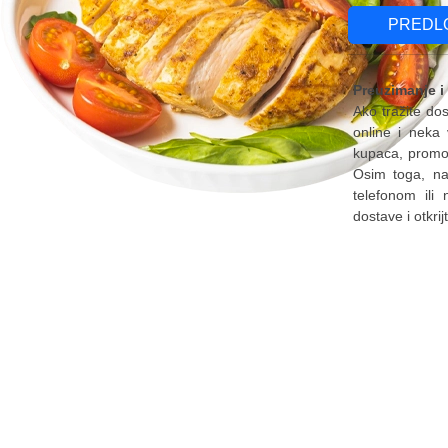
PREDL
Preuzimanje i
Ako tražite do
online i neka
kupaca, promoc
Osim toga, naš
telefonom ili
dostave i otkri