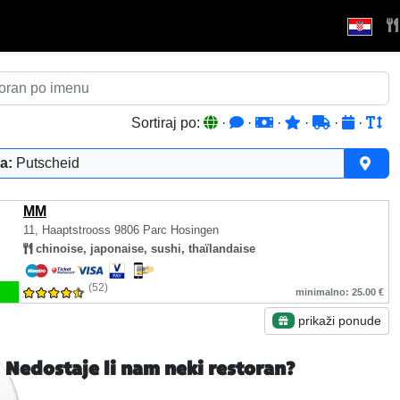
Sortiraj po:
·
·
·
·
·
·
a:
Putscheid
MM
11, Haaptstrooss
9806 Parc Hosingen
chinoise, japonaise, sushi, thaïlandaise
(52)
minimalno: 25.00 €
prikaži ponude
Nedostaje li nam neki restoran?