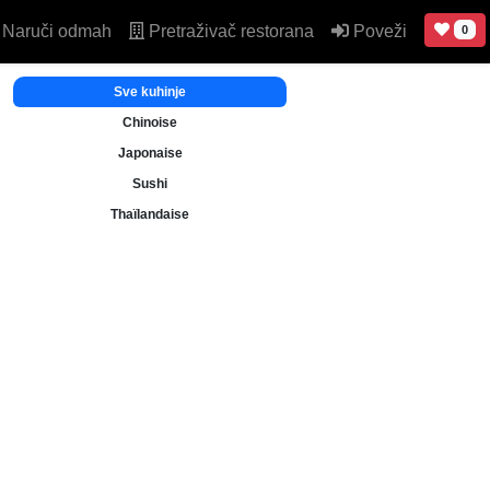
Naruči odmah
Pretraživač restorana
Poveži
0
Sve kuhinje
Chinoise
Japonaise
Sushi
Thaïlandaise