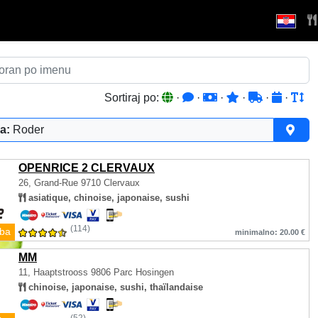
Sortiraj po:
·
·
·
·
·
·
a:
Roder
OPENRICE 2 CLERVAUX
26, Grand-Rue
9710 Clervaux
asiatique, chinoise, japonaise, sushi
(114)
ba
minimalno: 20.00 €
MM
11, Haaptstrooss
9806 Parc Hosingen
chinoise, japonaise, sushi, thaïlandaise