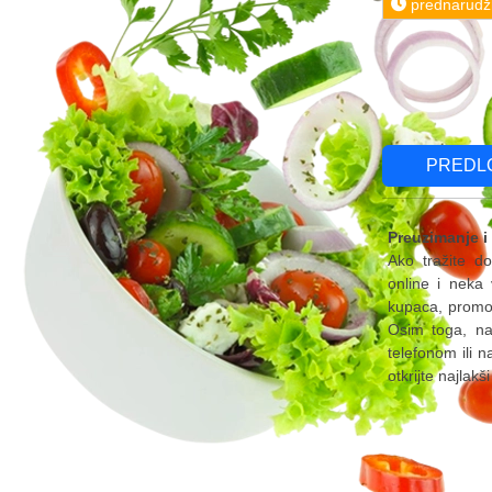
prednarudž
PREDL
Preuzimanje i
Ako tražite do
online i neka
kupaca, promoc
Osim toga, naš
telefonom ili 
otkrijte najlakš