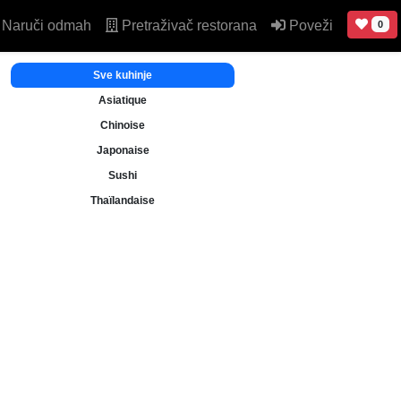
Naruči odmah
Pretraživač restorana
Poveži
0
Sve kuhinje
Asiatique
Chinoise
Japonaise
Sushi
Thaïlandaise