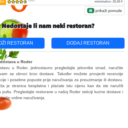
(52)
ba
minimalno: 25.00 €
prikaži ponude
Nedostaje li nam neki restoran?
OŽI RESTORAN
DODAJ RESTORAN
 dostava u Roder
stavu u Roder, jednostavno pregledajte jelovnike iznad, naručite
 vam se obroci brzo dostave. Također možete provjeriti recenzije
ije i posebne popuste prije naručivanja za preuzimanje ili dostavu.
a je stranica besplatna i plaćate istu cijenu kao da ste naručili
na pultu. Pregledajte restorane u našoj Roder sekciji kućne dostave i
i način online naručivanja.