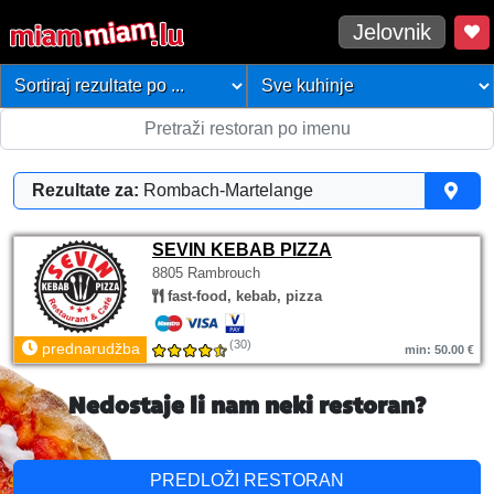
Jelovnik
Rezultate za:
Rombach-Martelange
SEVIN KEBAB PIZZA
8805 Rambrouch
fast-food, kebab, pizza
(30)
prednarudžba
min: 50.00 €
Nedostaje li nam neki restoran?
PREDLOŽI RESTORAN