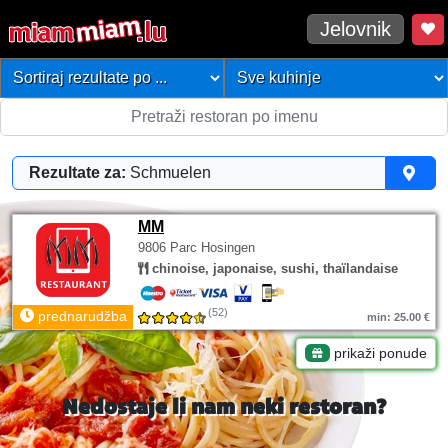
Jelovnik
Rezultate za:
Schmuelen
MM
9806 Parc Hosingen
chinoise, japonaise, sushi, thaïlandaise
(52)
prednarudžba
min: 25.00 €
prikaži ponude
Nedostaje li nam neki restoran?