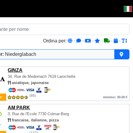
Ordina per:
·
·
·
·
·
·
r:
Niederglabach
GINZA
34, Rue de Medernach
7619 Larochette
asiatique, japonaise
(86)
e
minimo: 30.00 €
AM PARK
3, Rue de l'Ecole
7730 Colmar-Berg
francaise, italienne, pizza