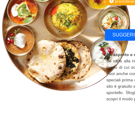
preordinar
SUGGERI
Da asporto e
Se siete alla 
menu di cui so
Puoi anche cont
speciali prima 
sito è gratuito
sportello. Sfo
scopri il modo 