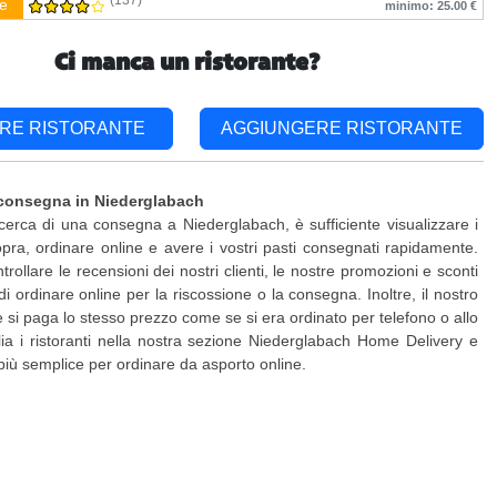
(137)
e
minimo: 25.00 €
Ci manca un ristorante?
RE RISTORANTE
AGGIUNGERE RISTORANTE
 consegna in Niederglabach
ricerca di una consegna a Niederglabach, è sufficiente visualizzare i
pra, ordinare online e avere i vostri pasti consegnati rapidamente.
rollare le recensioni dei nostri clienti, le nostre promozioni e sconti
di ordinare online per la riscossione o la consegna. Inoltre, il nostro
 e si paga lo stesso prezzo come se si era ordinato per telefono o allo
glia i ristoranti nella nostra sezione Niederglabach Home Delivery e
più semplice per ordinare da asporto online.