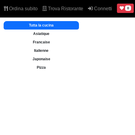
Ordina subito
Trova Ristorante
Connetti
0
Tutta la cucina
Asiatique
Francaise
Italienne
Japonaise
Pizza